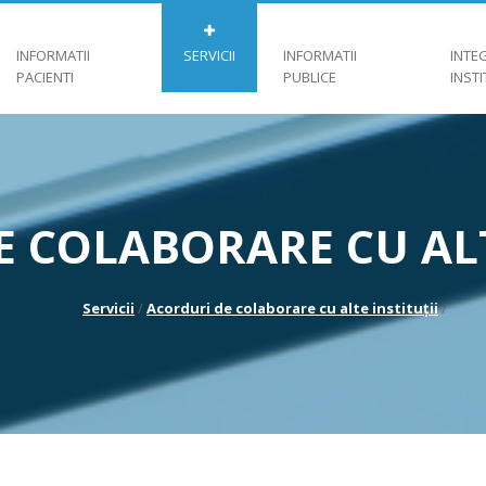
INFORMATII
SERVICII
INFORMATII
INTE
PACIENTI
PUBLICE
INST
 COLABORARE CU ALT
Servicii
/
Acorduri de colaborare cu alte instituții
/