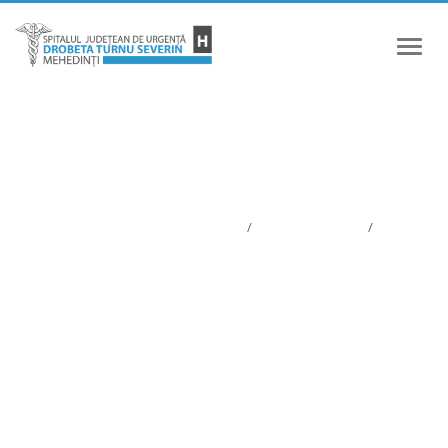
Meniu
PREȚURI ȘI SERVICII
Informatii pacienti
/
Prețuri și servicii
/