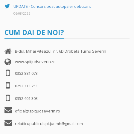
UPDATE - Concurs post autopsier debutant
06/08/2026
CUM DAI DE NOI?
B-dul. Mihai Viteazul, nr. 6D Drobeta Turnu Severin
www.spitjudseverin.ro
0352 881 073
0252 313 751
0352 401 303
oficial@spitjudseverin.ro
relatiicupubliculspitjudmh@gmail.com