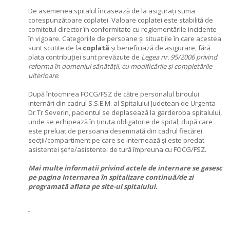
De asemenea spitalul încasează de la asigurați suma
corespunzătoare coplatei. Valoare coplatei este stabilită de
comitetul director în conformitate cu reglementările incidente
în vigoare. Categoriile de persoane și situațiile în care acestea
sunt scutite de la
coplată
și beneficiază de asigurare, fără
plata contribuției sunt prevăzute de
Legea nr. 95/2006 privind
reforma în domeniul sănătății, cu modificările și completările
ulterioare
.
După întocmirea FOCG/FSZ de către personalul biroului
internări din cadrul S.S.E.M. al Spitalului Judetean de Urgenta
Dr Tr Severin, pacientul se deplasează la garderoba spitalului,
unde se echipează în ținuta obligatorie de spital, după care
este preluat de persoana desemnată din cadrul fiecărei
secții/compartiment pe care se internează și este predat
asistentei șefe/asistentei de tură împreuna cu FOCG/FSZ.
Mai multe informatii privind actele de internare se gasesc
pe pagina
Internarea în spitalizare continuă/de zi
programată aflata pe site-ul spitalului.