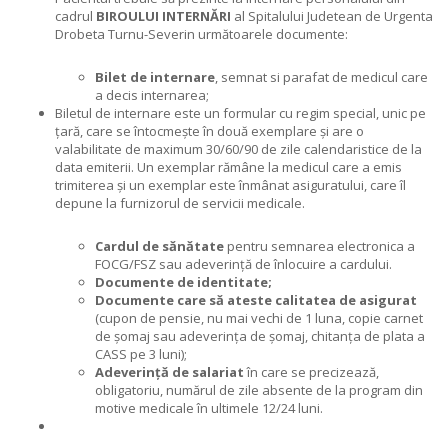
cadrul
BIROULUI INTERNĂRI
al Spitalului Judetean de Urgenta
Drobeta Turnu-Severin următoarele documente:
Bilet de internare
, semnat si parafat de medicul care
a decis internarea;
Biletul de internare este un formular cu regim special, unic pe
țară, care se întocmește în două exemplare și are o
valabilitate de maximum 30/60/90 de zile calendaristice de la
data emiterii. Un exemplar rămâne la medicul care a emis
trimiterea și un exemplar este înmânat asiguratului, care îl
depune la furnizorul de servicii medicale.
Cardul de sănătate
pentru semnarea electronica a
FOCG/FSZ sau adeverință de înlocuire a cardului.
Documente de identitate;
Documente care să ateste calitatea de asigurat
(cupon de pensie, nu mai vechi de 1 luna, copie carnet
de șomaj sau adeverința de șomaj, chitanța de plata a
CASS pe 3 luni);
Adeverință de salariat
în care se precizează,
obligatoriu, numărul de zile absente de la program din
motive medicale în ultimele 12/24 luni.