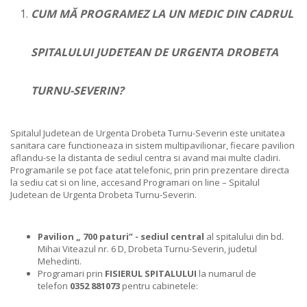
CUM MĂ PROGRAMEZ LA UN MEDIC DIN CADRUL
SPITALULUI JUDETEAN DE URGENTA DROBETA
TURNU-SEVERIN?
Spitalul Judetean de Urgenta Drobeta Turnu-Severin este unitatea
sanitara care functioneaza in sistem multipavilionar, fiecare pavilion
aflandu-se la distanta de sediul centra si avand mai multe cladiri.
Programarile se pot face atat telefonic, prin prin prezentare directa
la sediu cat si on line, accesand Programari on line – Spitalul
Judetean de Urgenta Drobeta Turnu-Severin.
Pavilion „ 700 paturi” - sediul central
al spitalului din bd.
Mihai Viteazul nr. 6 D, Drobeta Turnu-Severin, judetul
Mehedinti.
Programari prin
FISIERUL SPITALULUI
la numarul de
telefon
0352 881073
pentru cabinetele: