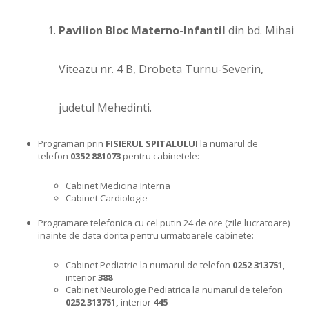
Pavilion Bloc Materno-Infantil
din bd. Mihai
Viteazu nr. 4 B, Drobeta Turnu-Severin,
judetul Mehedinti.
Programari prin
FISIERUL SPITALULUI
la numarul de
telefon
0352 881073
pentru cabinetele:
Cabinet Medicina Interna
Cabinet Cardiologie
Programare telefonica cu cel putin 24 de ore (zile lucratoare)
inainte de data dorita pentru urmatoarele cabinete:
Cabinet Pediatrie la numarul de telefon
0252 313751
,
interior
388
Cabinet Neurologie Pediatrica la numarul de telefon
0252 313751,
interior
445