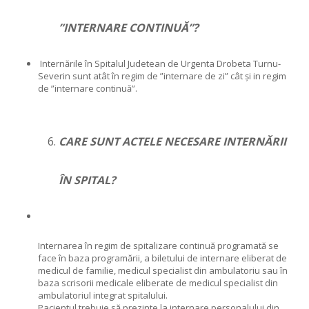
”INTERNARE CONTINUĂ”?
Internările în Spitalul Judetean de Urgenta Drobeta Turnu-
Severin sunt atât în regim de ”internare de zi” cât și in regim
de ”internare continuă”.
CARE SUNT ACTELE NECESARE INTERNĂRII
ÎN SPITAL?
Internarea în regim de spitalizare continuă programată se
face în baza programării, a biletului de internare eliberat de
medicul de familie, medicul specialist din ambulatoriu sau în
baza scrisorii medicale eliberate de medicul specialist din
ambulatoriul integrat spitalului.
Pacientul trebuie să prezinte la internare personalului din