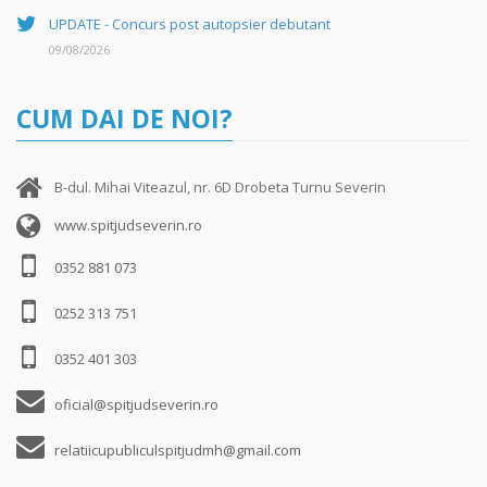
UPDATE - Concurs post autopsier debutant
09/08/2026
CUM DAI DE NOI?
B-dul. Mihai Viteazul, nr. 6D Drobeta Turnu Severin
www.spitjudseverin.ro
0352 881 073
0252 313 751
0352 401 303
oficial@spitjudseverin.ro
relatiicupubliculspitjudmh@gmail.com